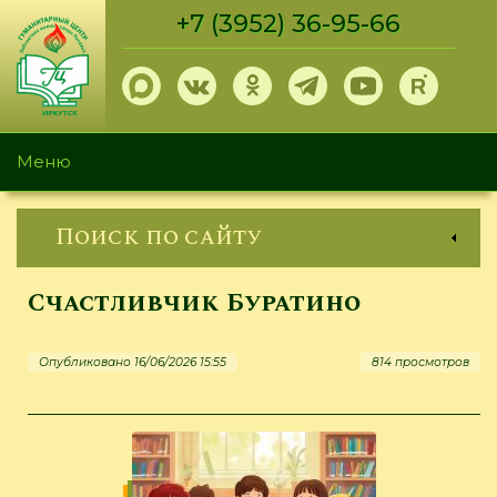
Перейти
+7 (3952) 36-95-66
к
основному
содержанию
Меню
Поиск по сайту
Счастливчик Буратино
Опубликовано 16/06/2026 15:55
814 просмотров