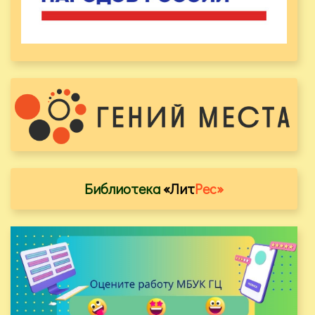
Библиотека
«Лит
Рес»