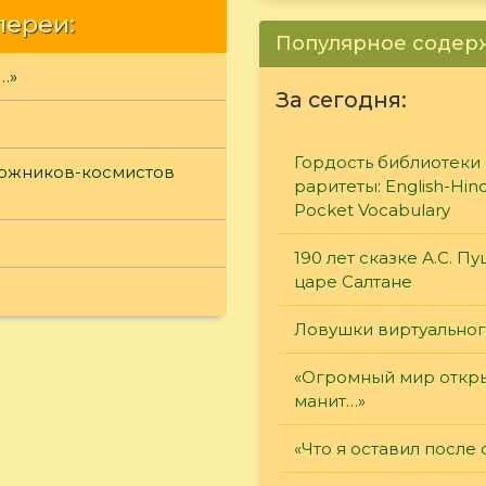
лереи:
Популярное соде
…»
За сегодня:
Гордость библиотеки 
дожников-космистов
раритеты: English-Hind
Pocket Vocabulary
190 лет сказке А.С. П
царе Салтане
Ловушки виртуально
«Огромный мир откры
манит…»
«Что я оставил после 