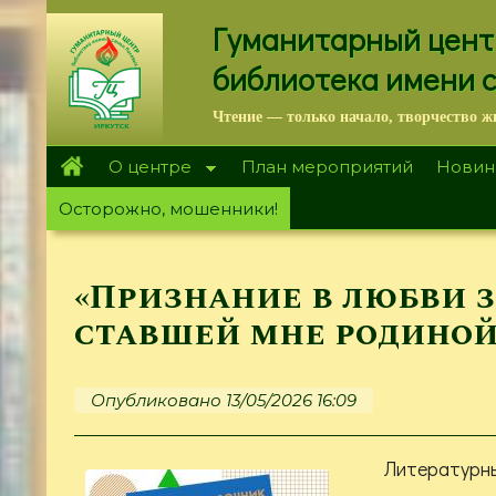
Перейти
Гуманитарный цент
к
основному
библиотека имени 
содержанию
Чтение — только начало, творчество ж
О центре
План мероприятий
Новин
Осторожно, мошенники!
«Признание в любви з
ставшей мне родиной
Опубликовано 13/05/2026 16:09
Литературн