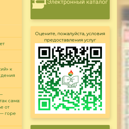
Оцените, пожалуйста, условия
предоставления услуг
ет
ий» к
ждения
 —
так сама:
е от
 — горе