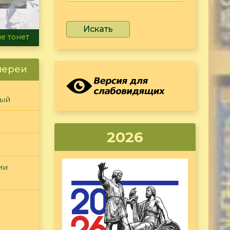
Искать
ammer
лереи
ный
2026
ии