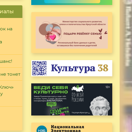
иалы
ок на
а
шанс!
 не тонет
«Ключ»
ду