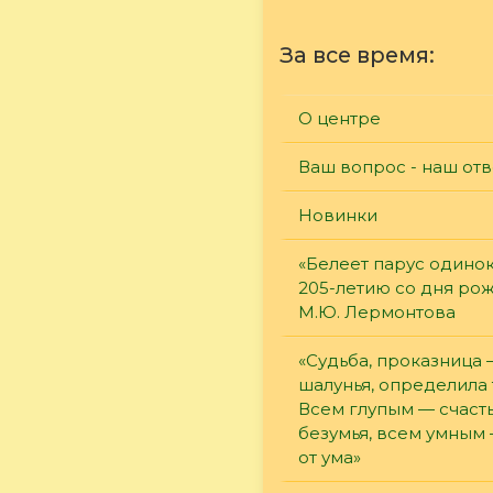
За все время:
О центре
Ваш вопрос - наш отв
Новинки
«Белеет парус одинок
205-летию со дня ро
М.Ю. Лермонтова
«Судьба, проказница
шалунья, определила 
Всем глупым — счасть
безумья, всем умным
от ума»