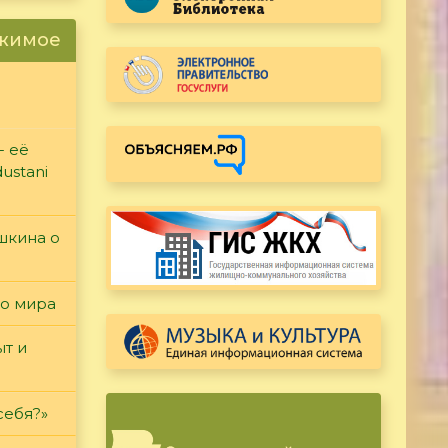
ржимое
- её
ustani
ушкина о
го мира
т и
себя?»