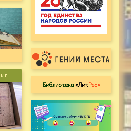
ниг
Библиотека
«Лит
Рес»