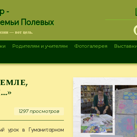
.
р -
семьи Полевых
изни — вот цель.
ки
Родителям и учителям
Фотогалерея
Выставк
емле,
…»
1297 просмотров
ый урок в Гуманитарном