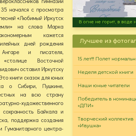
вероклассников гимназии
5 начался с просмотра
песней «Любимый Иркутск
Летние турниры Warh
емли» на слова Марка
акономерным кажется
Лучшее из фотога
илейных дней рождения
Ангаре и писателя,
15 лет!!! Полет нормаль
о «столице Восточной
авидович оставил Иркутску
Неделя детской книги
 Это книги сказок для юных
ика о Сибири, Пушкине,
Наши юные читатели
вестных на всю страну
Победитель в номинац
ратурно-художественного
«ДПИ»
 сохранность Байкала и
Творческий коллектив
ска, поддержка создания
«Ивушка»
 и Гуманитарного центра-