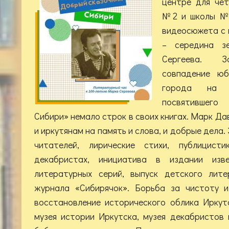
центре для чет
№2 и школы №3
видеосюжета с 
– середина з
Сергеева. З
совпадение юб
города на 
посвятившег
Сибири» немало строк в своих книгах. Марк Д
и иркутянам на память и слова, и добрые дела.
читателей, лирические стихи, публицист
декабристах, инициатива в издании из
литературных серий, выпуск детского лите
журнала «Сибирячок». Борьба за чистоту и
восстановление исторического облика Иркут
музея истории Иркутска, музея декабристов