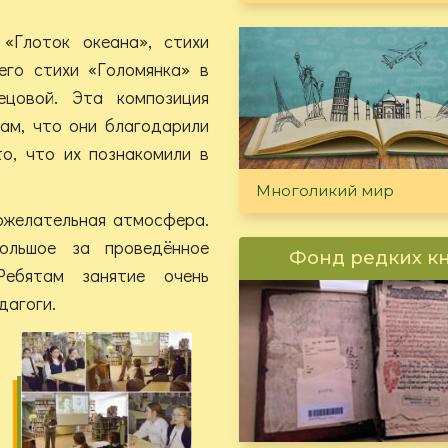
 «Глоток океана», стихи
его стихи «Голомянка» в
ецовой. Эта композиция
гам, что они благодарили
о, что их познакомили в
Многоликий мир
ожелательная атмосфера.
большое за проведённое
Фонд редких к
Ребятам занятие очень
дагоги.