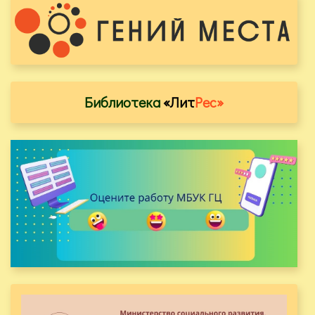
Библиотека
«Лит
Рес»