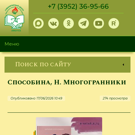
Перейти
+7 (3952) 36-95-66
к
основному
содержанию
Меню
Поиск по сайту
Способина, Н. Многогранники
Опубликовано 17/06/2026 10:49
274 просмотра